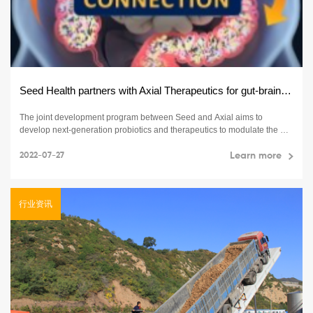
Seed Health partners with Axial Therapeutics for gut-brain program
The joint development program between Seed and Axial aims to
develop next-generation probiotics and therapeutics to modulate the gut
microbiota to target areas like anxiety, depression and mental well-
being.
2022-07-27
Learn more
行业资讯